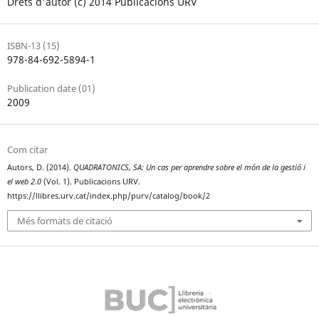
Drets d'autor (c) 2014 Publicacions URV
ISBN-13 (15)
978-84-692-5894-1
Publication date (01)
2009
Com citar
Autors, D. (2014).
QUADRATONICS, SA: Un cas per aprendre sobre el món de la gestió i
el web 2.0
(Vol. 1). Publicacions URV.
https://llibres.urv.cat/index.php/purv/catalog/book/2
Més formats de citació