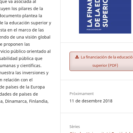
 que va asociada al
uyen los pilares de la
 documento plantea la
de la educación superior y
sta en el marco de las
endo de una visión global
se proponen las
vicio público orientado al
La financiación de la educaci
nsabilidad pública que
umanas y científicas.
superior (PDF)
uestra las inversiones y
n relación con el
de países de la Europa
Pròximament
idades de países de
11 de desembre 2018
ia, Dinamarca, Finlandia,
Sèries