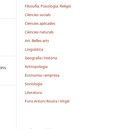
Filosofia. Psicologia. Religió
Ciències socials
Ciències aplicades
Ciències naturals
Art. Belles arts
Lingüística
Geografia i història
Antropologia
ions
Economia i empresa
Sociologia
Literatura
Fons Antoni Rovira i Virgili