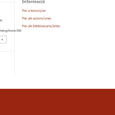
Informació
Per a lectors/es
Per als autors/ores
la
Per als bibliotecaris/àries
catalog/book/343