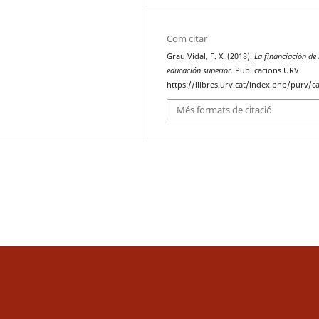
Com citar
Grau Vidal, F. X. (2018).
La financiación de 
educación superior
. Publicacions URV.
https://llibres.urv.cat/index.php/purv/
Més formats de citació