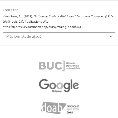
Com citar
Vives Reus, A. . (2019).
Història del Sindicat d’Iniciativa i Turisme de Tarragona (1910-
2010)
(Vols. 24). Publicacions URV.
https://llibres.urv.cat/index.php/purv/catalog/book/474
Més formats de citació